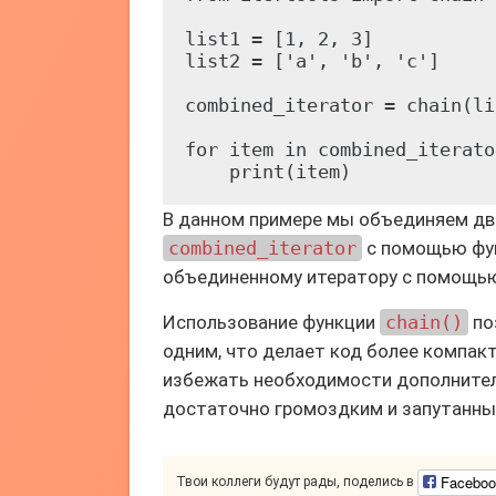
list1 = [1, 2, 3]

list2 = ['a', 'b', 'c']

combined_iterator = chain(li
for item in combined_iterator
В данном примере мы объединяем дв
combined_iterator
с помощью фу
объединенному итератору с помощь
Использование функции
chain()
по
одним, что делает код более компак
избежать необходимости дополнител
достаточно громоздким и запутанны
Faceboo
Твои коллеги будут рады, поделись в