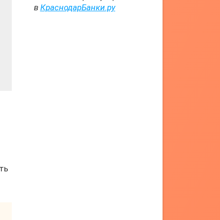
в
КраснодарБанки.ру
ть