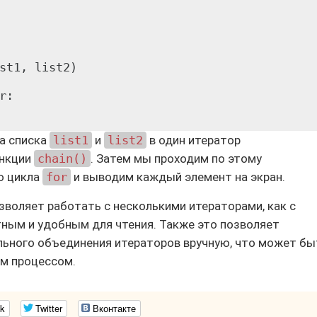
st1, list2)

:

а списка
list1
и
list2
в один итератор
нкции
chain()
. Затем мы проходим по этому
ю цикла
for
и выводим каждый элемент на экран.
зволяет работать с несколькими итераторами, как с
тным и удобным для чтения. Также это позволяет
ьного объединения итераторов вручную, что может бы
м процессом.
k
Twitter
Вконтакте