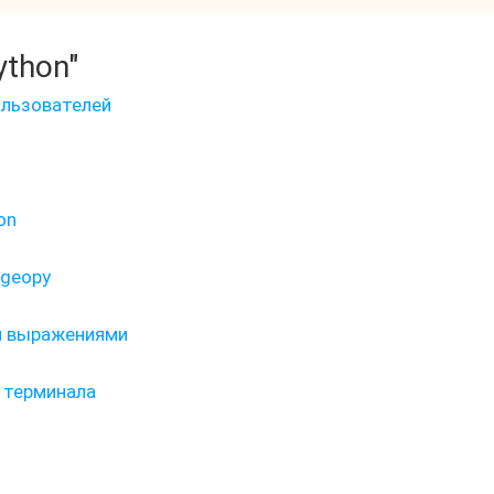
ython"
льзователей
on
 geopy
и выражениями
 терминала