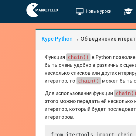
Новые уроки
Курс Python
→ Объединение итерат
Функция
chain()
в Python позволяе
быть очень удобно в различных сцена
несколько списков или других итери
итератор, то
chain()
может быть о
Для использования функции
chain(
этого можно передать ей несколько и
итератор, который будет последова
итераторов.
from itertools import chain
