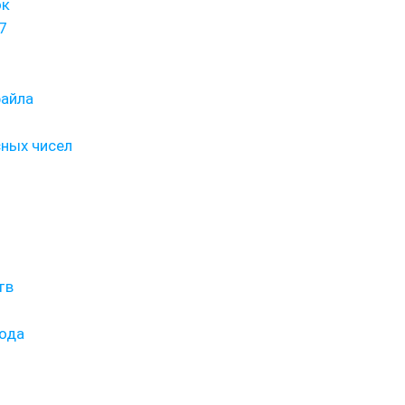
ок
7
файла
ных чисел
тв
ода