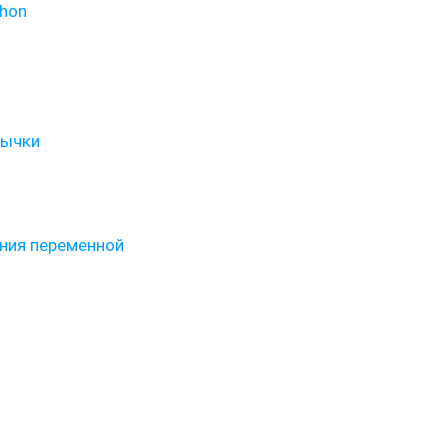
thon
вычки
ния переменной