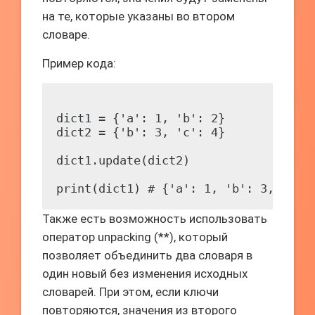
на те, которые указаны во втором
словаре.
Пример кода:
dict1 = {'a': 1, 'b': 2}

dict2 = {'b': 3, 'c': 4}

dict1.update(dict2)

Также есть возможность использовать
оператор unpacking (**), который
позволяет объединить два словаря в
один новый без изменения исходных
словарей. При этом, если ключи
повторяются, значения из второго