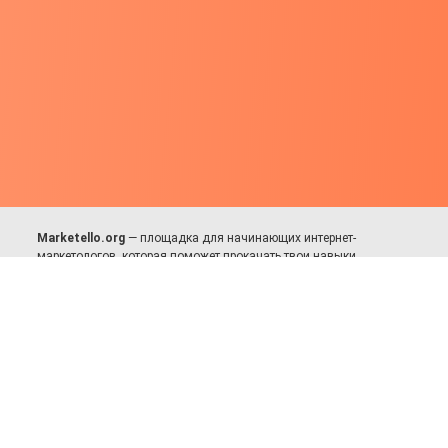
Marketello.org
— площадка для начинающих интернет-
маркетологов, которая поможет прокачать твои навыки.
Много практики, в меру теории. Уникальный подход к обучению.
Присоединяйся!
Для авторов и партнёров
Facebook:
https://fb.com/dmitriy.komarovskiy
© 2017-2025, Все права защищены.