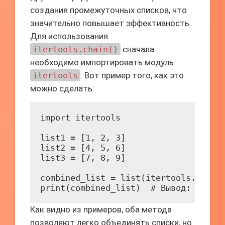
создания промежуточных списков, что
значительно повышает эффективность.
Для использования
itertools.chain()
сначала
необходимо импортировать модуль
itertools
. Вот пример того, как это
можно сделать:
import itertools

list1 = [1, 2, 3]

list2 = [4, 5, 6]

list3 = [7, 8, 9]

combined_list = list(itertools.chain(
Как видно из примеров, оба метода
позволяют легко объединять списки, но