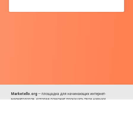
Marketello.org
— площадка для начинающих интернет-
маркетологов, которая поможет прокачать твои навыки.
Много практики, в меру теории. Уникальный подход к обучению.
Присоединяйся!
Для авторов и партнёров
Facebook:
https://fb.com/dmitriy.komarovskiy