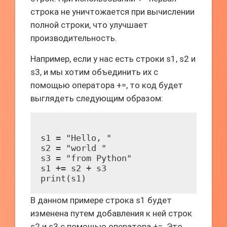
строка не уничтожается при вычислении
полной строки, что улучшает
производительность.
Например, если у нас есть строки s1, s2 и
s3, и мы хотим объединить их с
помощью оператора +=, то код будет
выглядеть следующим образом:
s1 = "Hello, "

s2 = "world "

s3 = "from Python"

s1 += s2 + s3

В данном примере строка s1 будет
изменена путем добавления к ней строк
s2 и s3 с помощью оператора +=. Это