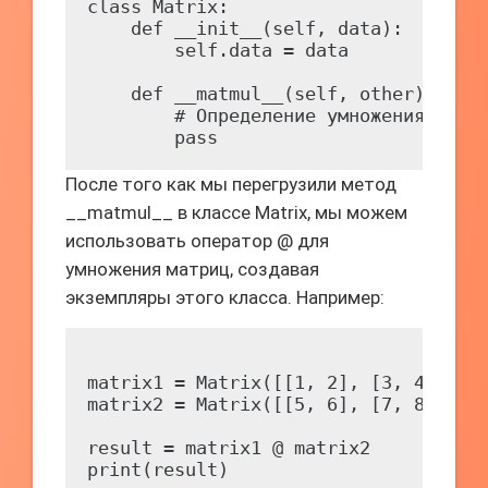
class Matrix:

    def __init__(self, data):

        self.data = data

    def __matmul__(self, other):

        # Определение умножения матри
После того как мы перегрузили метод
__matmul__ в классе Matrix, мы можем
использовать оператор @ для
умножения матриц, создавая
экземпляры этого класса. Например:
matrix1 = Matrix([[1, 2], [3, 4]])

matrix2 = Matrix([[5, 6], [7, 8]])

result = matrix1 @ matrix2
