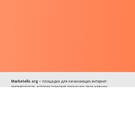
Marketello.org
— площадка для начинающих интернет-
маркетологов, которая поможет прокачать твои навыки.
Много практики, в меру теории. Уникальный подход к обучению.
Присоединяйся!
Для авторов и партнёров
Facebook:
https://fb.com/dmitriy.komarovskiy