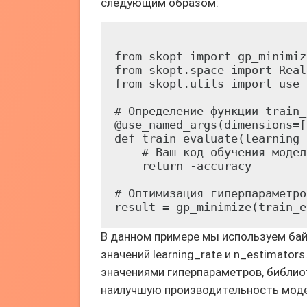
следующим образом:
from skopt import gp_minimize
from skopt.space import Real
from skopt.utils import use_
# Определение функции train_
@use_named_args(dimensions=[
def train_evaluate(learning_
    # Ваш код обучения модел
    return -accuracy

# Оптимизация гиперпараметров
В данном примере мы используем ба
значений learning_rate и n_estimator
значениями гиперпараметров, библиот
наилучшую производительность моде