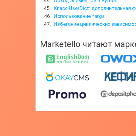
Обход элементов в Python
Класс UserDict: дополнительная 
Использование *args
Избегание циклических зависимос
Marketello читают мар