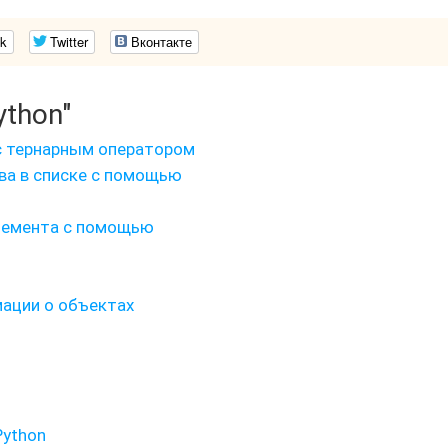
k
Twitter
Вконтакте
ython"
с тернарным оператором
ва в списке с помощью
элемента с помощью
мации о объектах
Python