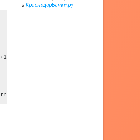
в
КраснодарБанки.ру
(1, 100, name='n_estimators')])
