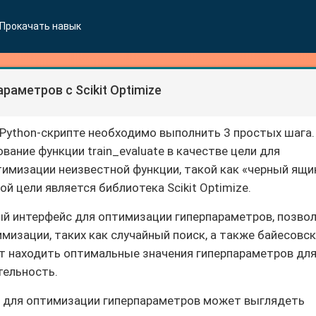
Прокачать навык
аметров с Scikit Optimize
Python-скрипте необходимо выполнить 3 простых шага.
вание функции train_evaluate в качестве цели для
имизации неизвестной функции, такой как «черный ящи
й цели является библиотека Scikit Optimize.
ный интерфейс для оптимизации гиперпараметров, позво
мизации, таких как случайный поиск, а также байесовс
 находить оптимальные значения гиперпараметров дл
тельность.
ze для оптимизации гиперпараметров может выглядеть