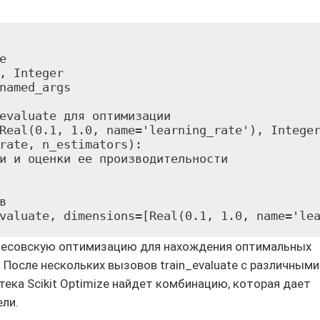


, Integer

named_args

evaluate для оптимизации

Real(0.1, 1.0, name='learning_rate'), Integer
rate, n_estimators):

и и оценки ее производительности



йесовскую оптимизацию для нахождения оптимальных
s. После нескольких вызовов train_evaluate с различными
ека Scikit Optimize найдет комбинацию, которая дает
ли.