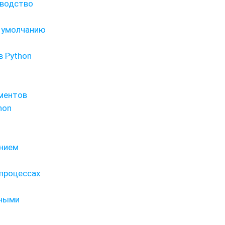
оводство
о умолчанию
в Python
ементов
hon
анием
 процессах
нными