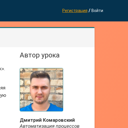
/
Регистрация
Войти
Автор урока
к».
ляя
кую
я
Дмитрий Комаровский
Автоматизация процессов