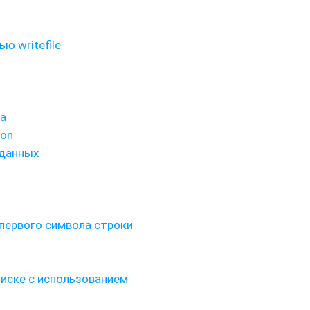
ю writefile
ра
hon
 данных
а первого символа строки
писке с использованием