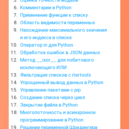
Оценка точности модели
Комментарии в Python
Применение функции к списку
Область видимости переменных
Нахождение максимального значения
и его индекса в списке
Оператор in для Python
Обработка ошибок в JSON данных
Метод __ixor__ для побитового
исключающего ИЛИ
Фильтрация списков с itertools
Упрощенный вывод данных в Python
Управление пакетами с pip
Создание списка через цикл
Закрытие файла в Python
Многопоточность и асинхронное
программирование в Python
Решение переменной Шредингера