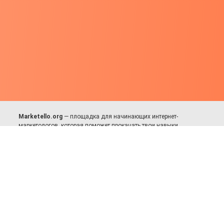
Marketello.org
— площадка для начинающих интернет-
маркетологов, которая поможет прокачать твои навыки.
Много практики, в меру теории. Уникальный подход к обучению.
Присоединяйся!
Для авторов и партнёров
Facebook:
https://fb.com/dmitriy.komarovskiy
© 2017-2025, Все права защищены.