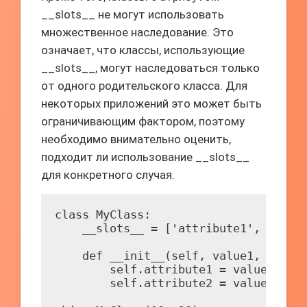
__slots__ не могут использовать
множественное наследование. Это
означает, что классы, использующие
__slots__, могут наследоваться только
от одного родительского класса. Для
некоторых приложений это может быть
ограничивающим фактором, поэтому
необходимо внимательно оценить,
подходит ли использование __slots__
для конкретного случая.
class MyClass:

    __slots__ = ['attribute1', 'attri
    def __init__(self, value1, value2
        self.attribute1 = value1

        self.attribute2 = value2
