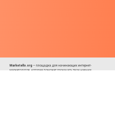
Marketello.org
— площадка для начинающих интернет-
маркетологов, которая поможет прокачать твои навыки.
Много практики, в меру теории. Уникальный подход к обучению.
Присоединяйся!
Для авторов и партнёров
Facebook:
https://fb.com/dmitriy.komarovskiy