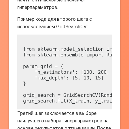
гиперпараметров.
Пример кода для второго шага с
использованием GridSearchCV:
from sklearn.model_selection import G
from sklearn.ensemble import RandomFo
param_grid = {

    'n_estimators': [100, 200, 300],

    'max_depth': [5, 10, 15]

}

grid_search = GridSearchCV(RandomFore
Третий шаг заключается в выборе
наилучшего набора гиперпараметров на
основе результатов оптимизации. После