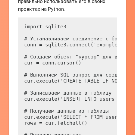
правильно использовать его в своих
проектах на Python.
import sqlite3

# Устанавливаем соединение с базой да
conn = sqlite3.connect('example.db')

# Создаем объект "курсор" для выполне
cur = conn.cursor()

# Выполняем SQL-запрос для создания т
cur.execute('CREATE TABLE IF NOT EXIS
# Записываем данные в таблицу

cur.execute('INSERT INTO users (name,
# Получаем данные из таблицы

cur.execute('SELECT * FROM users')

rows = cur.fetchall()
