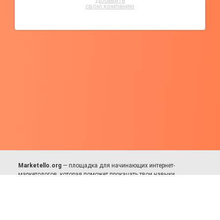
Добавить
свою компанию
Marketello.org
— площадка для начинающих интернет-
маркетологов, которая поможет прокачать твои навыки.
Много практики, в меру теории. Уникальный подход к обучению.
Присоединяйся!
Для авторов и партнёров
Facebook:
https://fb.com/dmitriy.komarovskiy