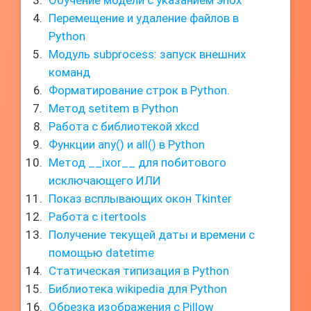
Обучение модели с указанием эпох
Перемещение и удаление файлов в
Python
Модуль subprocess: запуск внешних
команд
Форматирование строк в Python.
Метод setitem в Python
Работа с библиотекой xkcd
Функции any() и all() в Python
Метод __ixor__ для побитового
исключающего ИЛИ
Показ всплывающих окон Tkinter
Работа с itertools
Получение текущей даты и времени с
помощью datetime
Статическая типизация в Python
Библиотека wikipedia для Python
Обрезка изображения с Pillow