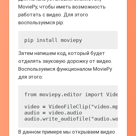
MoviePy, чтобы иметь возможность
работать с видео. Для этого
воспользуемся pip:
pip install moviepy
Затем напишем код, который будет
отделять звуковую дорожку от видео.
Воспользуемся функционалом MoviePy
для этого:
from moviepy.editor import VideoFileC
video = VideoFileClip("video.mp4")

audio = video.audio

audio.write_audiofile("audio.wav")
В данном примере мы открываем видео