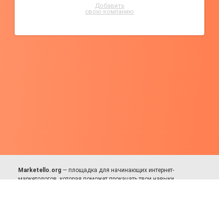
Добавить
свою компанию
Marketello.org
— площадка для начинающих интернет-
маркетологов, которая поможет прокачать твои навыки.
Много практики, в меру теории. Уникальный подход к обучению.
Присоединяйся!
Для авторов и партнёров
Facebook:
https://fb.com/dmitriy.komarovskiy