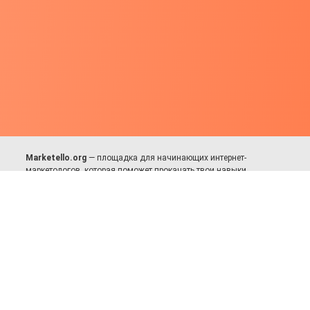
Marketello.org
— площадка для начинающих интернет-
маркетологов, которая поможет прокачать твои навыки.
Много практики, в меру теории. Уникальный подход к обучению.
Присоединяйся!
Для авторов и партнёров
Facebook:
https://fb.com/dmitriy.komarovskiy
© 2017-2025, Все права защищены.