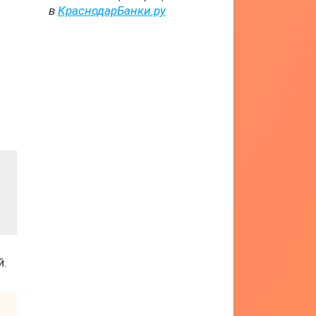
в
КраснодарБанки.ру
й.