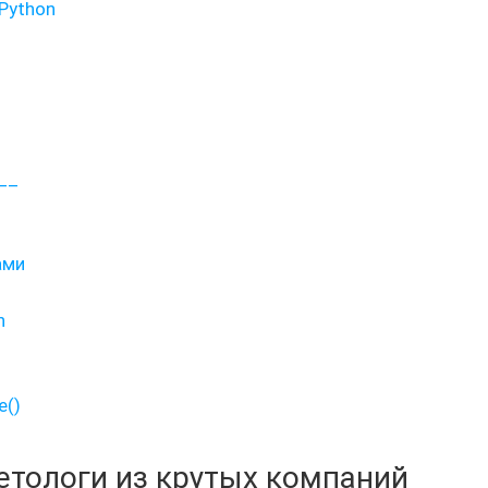
Python
__
ами
n
e()
кетологи из крутых компаний