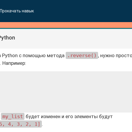
Прокачать навык
Python
 в Python с помощью метода
.reverse()
, нужно прост
. Например:
к
my_list
будет изменен и его элементы будут
5, 4, 3, 2, 1]
.