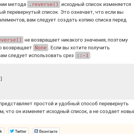
ании метода
.reverse()
исходный список изменяется
ый перевернутый список. Это означает, что если вы
элементов, вам следует создать копию списка перед
everse()
не возвращает никакого значения, поэтому
но возвращает
None
. Если вы хотите получить
 вам следует использовать срез
::-1
:


представляет простой и удобный способ перевернуть
ом, что он изменяет исходный список, а не создает новы
k
Twitter
Вконтакте