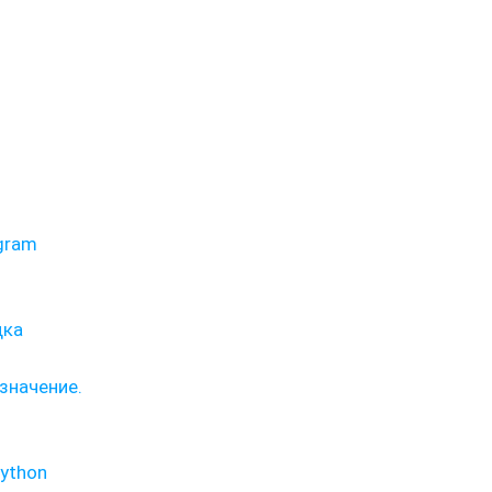
gram
дка
значение.
Python