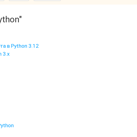
ython"
а в Python 3.12
 3.x
Python