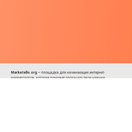
Marketello.org
— площадка для начинающих интернет-
маркетологов, которая поможет прокачать твои навыки.
Много практики, в меру теории. Уникальный подход к обучению.
Присоединяйся!
Для авторов и партнёров
Facebook:
https://fb.com/dmitriy.komarovskiy
© 2017-2025, Все права защищены.