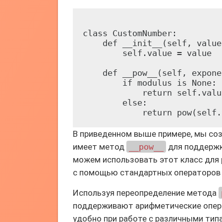
class CustomNumber:

    def __init__(self, value)
        self.value = value

    def __pow__(self, expone
        if modulus is None:

            return self.valu
        else:

В приведенном выше примере, мы со
имеет метод
__pow__
для поддержк
можем использовать этот класс для
с помощью стандартных операторов 
Используя переопределение метода
поддерживают арифметические операц
удобно при работе с различными тип