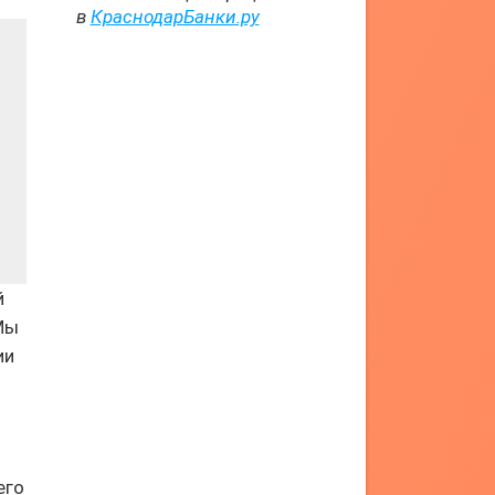
в
КраснодарБанки.ру
й
Мы
ии
его