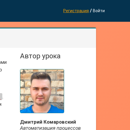
/
Регистрация
Войти
Автор урока
ами
о
_
.
и
Дмитрий Комаровский
Автоматизация процессов