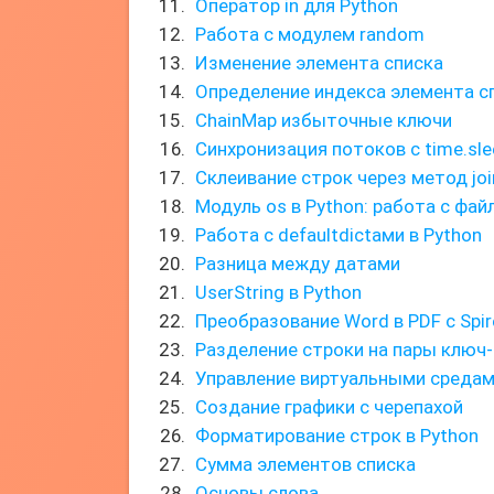
Оператор in для Python
Работа с модулем random
Изменение элемента списка
Определение индекса элемента с
ChainMap избыточные ключи
Синхронизация потоков с time.sle
Склеивание строк через метод joi
Модуль os в Python: работа с фай
Работа с defaultdictами в Python
Разница между датами
UserString в Python
Преобразование Word в PDF с Spir
Разделение строки на пары ключ-
Управление виртуальными средам
Создание графики с черепахой
Форматирование строк в Python
Сумма элементов списка
Основы слова