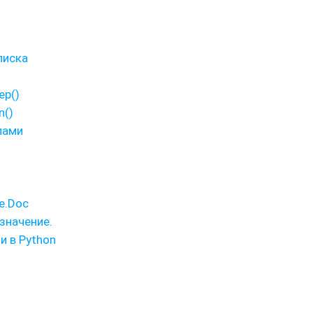
писка
ep()
n()
лами
e.Doc
значение.
и в Python