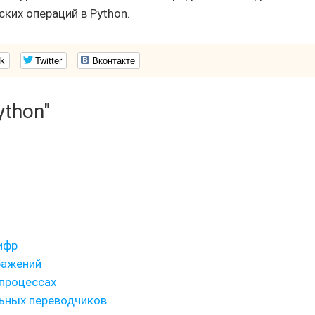
ких операций в Python.
k
Twitter
Вконтакте
ython"
ифр
ражений
 процессах
льных переводчиков