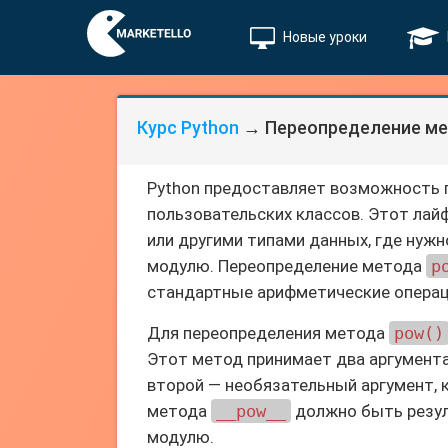
Новые уроки
Курс Python
→ Переопределение ме
Python предоставляет возможность
пользовательских классов. Этот лай
или другими типами данных, где нужн
модулю. Переопределение метода
p
стандартные арифметические операци
Для переопределения метода
pow()
Этот метод принимает два аргумента:
второй — необязательный аргумент,
метода
__pow__
должно быть резул
модулю.