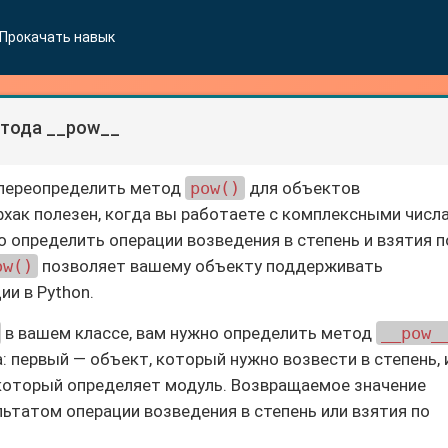
Прокачать навык
тода __pow__
 переопределить метод
pow()
для объектов
фхак полезен, когда вы работаете с комплексными числ
о определить операции возведения в степень и взятия п
ow()
позволяет вашему объекту поддерживать
и в Python.
в вашем классе, вам нужно определить метод
__pow_
 первый — объект, который нужно возвести в степень, 
 который определяет модуль. Возвращаемое значение
ьтатом операции возведения в степень или взятия по