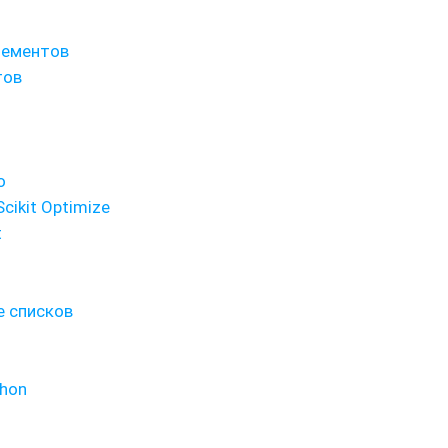
лементов
тов
o
ikit Optimize
t
е списков
thon