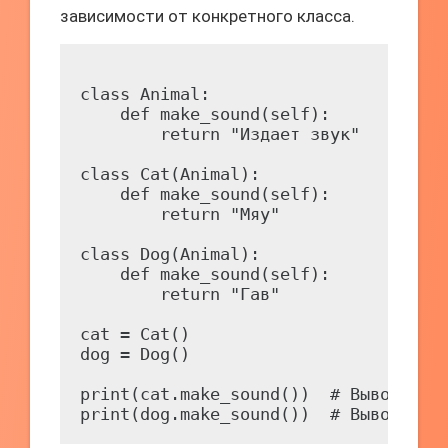
зависимости от конкретного класса.
class Animal:

    def make_sound(self):

        return "Издает звук"

class Cat(Animal):

    def make_sound(self):

        return "Мяу"

class Dog(Animal):

    def make_sound(self):

        return "Гав"

cat = Cat()

dog = Dog()

print(cat.make_sound())  # Вывод: Мяу