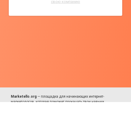
свою компанию
Marketello.org
— площадка для начинающих интернет-
маркетологов, которая поможет прокачать твои навыки.
Много практики, в меру теории. Уникальный подход к обучению.
Присоединяйся!
Для авторов и партнёров
Facebook:
https://fb.com/dmitriy.komarovskiy