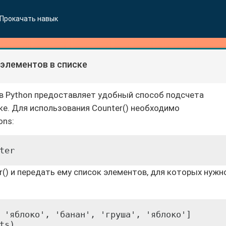
Прокачать навык
элементов в списке
ns в Python предоставляет удобный способ подсчета
ке. Для использования Counter() необходимо
ons:
ter
() и передать ему список элементов, для которых нужн
 'яблоко', 'банан', 'груша', 'яблоко']

ts)