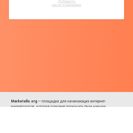
Добавить
свою компанию
Marketello.org
— площадка для начинающих интернет-
маркетологов, которая поможет прокачать твои навыки.
Много практики, в меру теории. Уникальный подход к обучению.
Присоединяйся!
Для авторов и партнёров
Facebook:
https://fb.com/dmitriy.komarovskiy