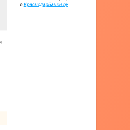
в
КраснодарБанки.ру
и