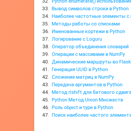
Python enumerate() использовани
Вывод символов строки в Python
Наиболее частотные элементы с
Методы работы со списками
Именованные кортежи в Python
Логирование с Loguru
Оператор объединения словарей
Операции с массивами в NumPy
Динамические маршруты во Flask
Генерация UUID в Python
Сложение матриц в NumPy
Передача аргументов в Python
Метод rlshift для битового сдвиг
Python Метод Union Множеств
Роль object и type в Python
Поиск наиболее частого элемента