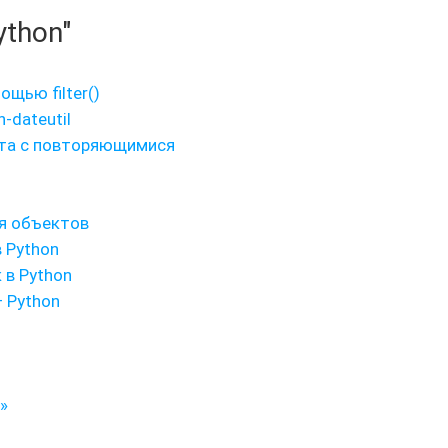
ython"
ощью filter()
-dateutil
абота с повторяющимися
я объектов
 Python
 в Python
— Python
«»