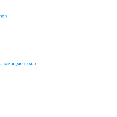
hon
с помощью re.sub