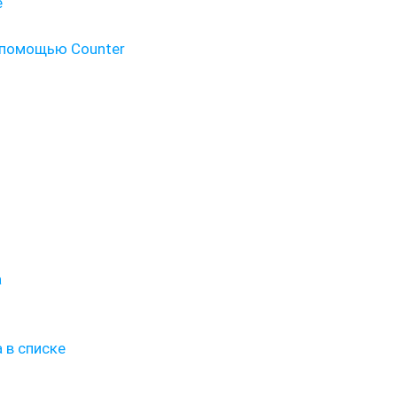
е
 помощью Counter
а
 в списке