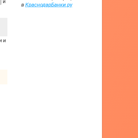
и
в
КраснодарБанки.ру
и и