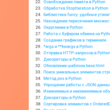
Освобождение памяти в Python
Обработка StopIteration в Python
Библиотека funcy: удобные утил
Нахождение пересечения множес
Округление в Python
Работа с буфером обмена на Pyth
Создание графиков в терминале
*args и **kwargs в Python
Отправка HTTP-запросов в Pytho
Декораторы в Python
Обновление шаблона base.html
Поиск уникальных элементов стро
Метод pos в Python
Упрощение работы с JSON-данным
Изменяемые и неизменяемые об
Декораторы в Python
Сортировка элементов с OrderedD