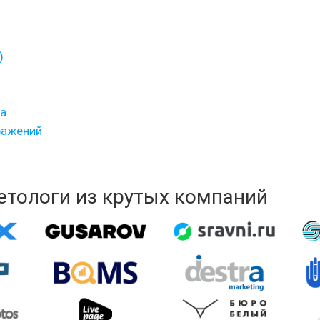
)
ра
ражений
кетологи из крутых компаний