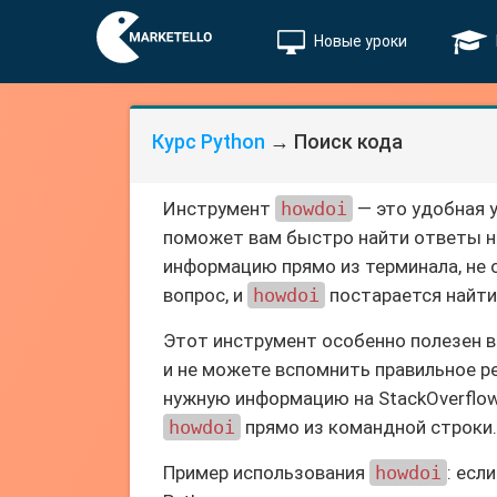
Новые уроки
Курс Python
→ Поиск кода
Инструмент
howdoi
— это удобная 
поможет вам быстро найти ответы на
информацию прямо из терминала, не о
вопрос, и
howdoi
постарается найти
Этот инструмент особенно полезен в 
и не можете вспомнить правильное р
нужную информацию на StackOverflow
howdoi
прямо из командной строки.
Пример использования
howdoi
: есл