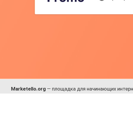
Marketello.org
— площадка для начинающих интерн
навыки.
Много практики, в меру теории. Уникальный подход
Присоединяйся!