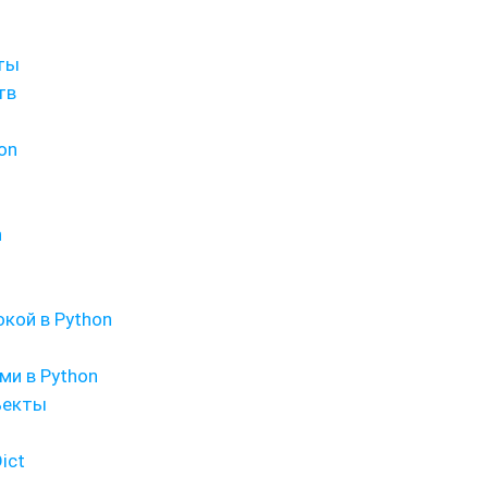
иты
тв
on
n
кой в Python
и в Python
ъекты
ict