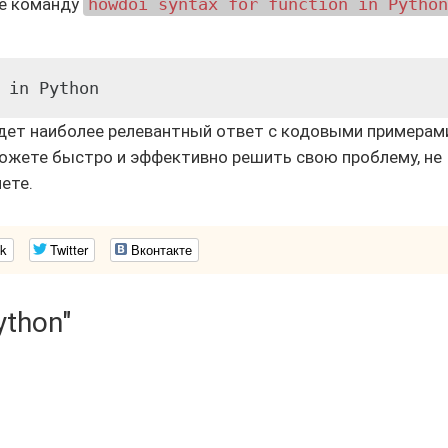
ле команду
howdoi syntax for function in Python
ет наиболее релевантный ответ с кодовыми примерам
ожете быстро и эффективно решить свою проблему, не
ете.
k
Twitter
Вконтакте
ython"