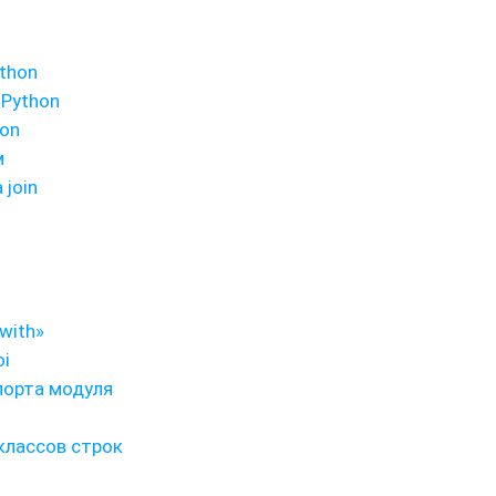
thon
 Python
hon
м
join
with»
oi
порта модуля
дклассов строк