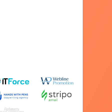
Добавить
свою компанию