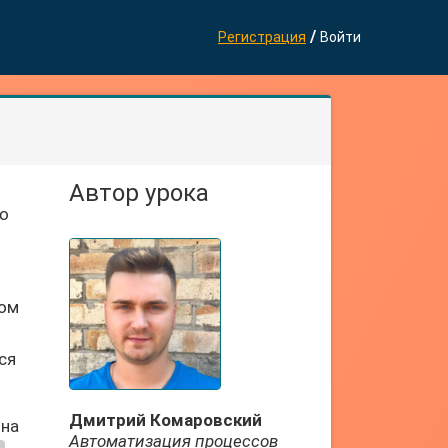
/
Регистрация
Войти
Автор урока
ую
дом
ь
ся
Дмитрий Комаровский
 на
Автоматизация процессов