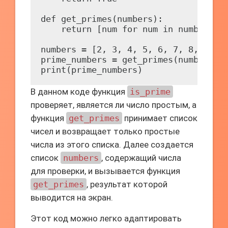
def get_primes(numbers):

    return [num for num in numbers if
numbers = [2, 3, 4, 5, 6, 7, 8, 9, 10
prime_numbers = get_primes(numbers)

В данном коде функция
is_prime
проверяет, является ли число простым, а
функция
get_primes
принимает список
чисел и возвращает только простые
числа из этого списка. Далее создается
список
numbers
, содержащий числа
для проверки, и вызывается функция
get_primes
, результат которой
выводится на экран.
Этот код можно легко адаптировать