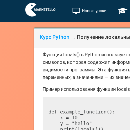
Новые уроки
Курс Python
→ Получение локальных
Функция locals() в Python используе
символов, которая содержит информ
видимости программы. Эта функция 
переменных, а значениями — их значе
Пример использования функции local
def example_function():

    x = 10

    y = "hello"

    print(locals())
