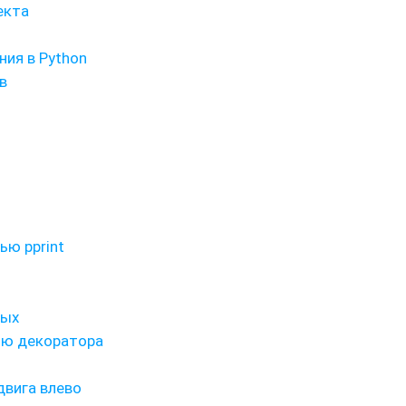
екта
ия в Python
в
ю pprint
ных
ью декоратора
двига влево