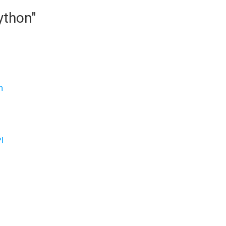
ython"
n
I