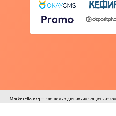
Marketello.org
— площадка для начинающих интерн
навыки.
Много практики, в меру теории. Уникальный подход