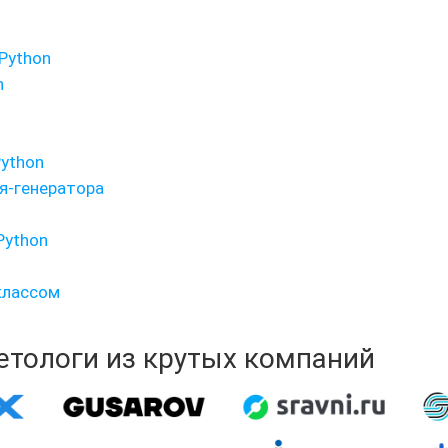
Python
n
Python
я-генератора
Python
классом
кетологи из крутых компаний