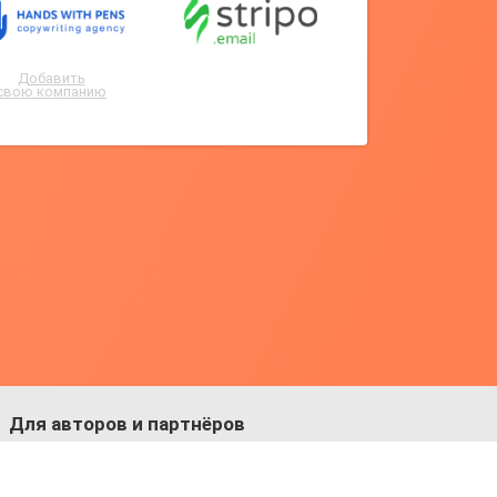
Добавить
свою компанию
Для авторов и партнёров
Facebook:
https://fb.com/dmitriy.komarovskiy