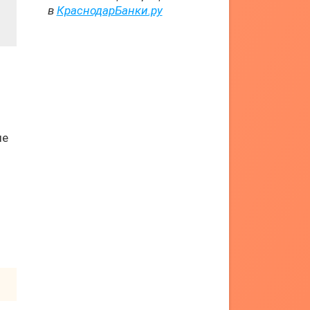
в
КраснодарБанки.ру
ые