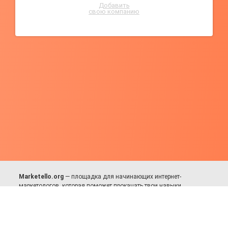
Добавить
свою компанию
Marketello.org
— площадка для начинающих интернет-
маркетологов, которая поможет прокачать твои навыки.
Много практики, в меру теории. Уникальный подход к обучению.
Присоединяйся!
Для авторов и партнёров
Facebook:
https://fb.com/dmitriy.komarovskiy