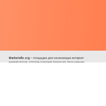
Marketello.org
— площадка для начинающих интернет-
маркетологов, которая поможет прокачать твои навыки.
Много практики, в меру теории. Уникальный подход к обучению.
Присоединяйся!
Для авторов и партнёров
Facebook:
https://fb.com/dmitriy.komarovskiy
© 2017-2025, Все права защищены.