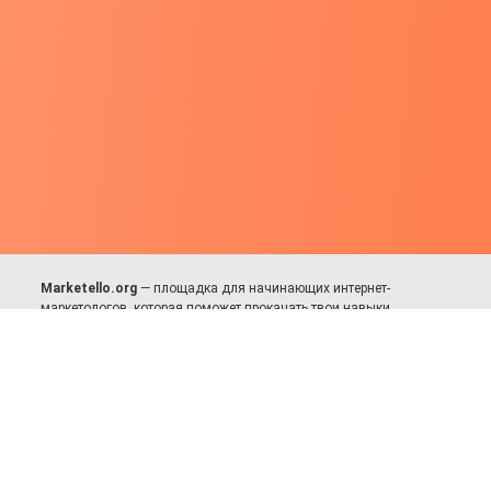
Marketello.org
— площадка для начинающих интернет-
маркетологов, которая поможет прокачать твои навыки.
Много практики, в меру теории. Уникальный подход к обучению.
Присоединяйся!
Для авторов и партнёров
Facebook:
https://fb.com/dmitriy.komarovskiy