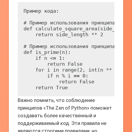
Пример кода:

# Пример использования принципа яснос
def calculate_square_area(side_length
    return side_length ** 2

# Пример использования принципа прост
def is_prime(n):

    if n <= 1:

        return False

    for i in range(2, int(n ** 0.5) +
        if n % i == 0:

            return False

    return True
Важно помнить, что соблюдение
принципов «The Zen of Python» поможет
создавать более качественный и
поддерживаемый код. Эти правила не
являются строгими правилами, но