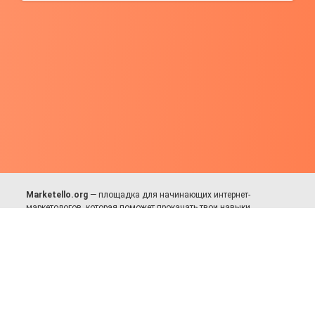
Marketello.org
— площадка для начинающих интернет-
маркетологов, которая поможет прокачать твои навыки.
Много практики, в меру теории. Уникальный подход к обучению.
Присоединяйся!
Для авторов и партнёров
Facebook:
https://fb.com/dmitriy.komarovskiy