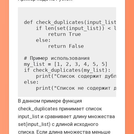
def check_duplicates(input_list):

    if len(set(input_list)) < len(inp
        return True

    else:

        return False

# Пример использования

my_list = [1, 2, 3, 4, 5, 5]

if check_duplicates(my_list):

    print("Список содержит дубли")

else:

В данном примере функция
check_duplicates принимает список
input_list и сравнивает длину множества
set(input_list) с длиной исходного
списка. Если длина множества меньше