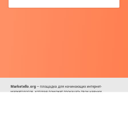
Marketello.org
— площадка для начинающих интернет-
маркетологов, которая поможет прокачать твои навыки.
Много практики, в меру теории. Уникальный подход к обучению.
Присоединяйся!
Для авторов и партнёров
Facebook:
https://fb.com/dmitriy.komarovskiy