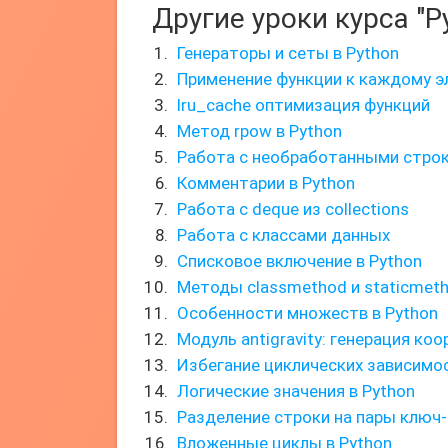
Другие уроки курса "P
Генераторы и сеты в Python
Применение функции к каждому э
lru_cache оптимизация функций
Метод rpow в Python
Работа с необработанными стро
Комментарии в Python
Работа с deque из collections
Работа с классами данных
Списковое включение в Python
Методы classmethod и staticmet
Особенности множеств в Python
Модуль antigravity: генерация ко
Избегание циклических зависимос
Логические значения в Python
Разделение строки на пары ключ-
Вложенные циклы в Python