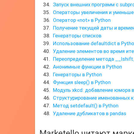
Запуск внешних программ с subpr
Операторы увеличения и уменьше
Оператор «not» в Python
Получение текущей даты и време
Генераторы списков
Использование defaultdict в Pyth
Удаление элементов во время ит
Переопределение метода __lshift
Анонимные функции в Python
Генераторы в Python
Функция sleep() в Python
Модуль xkcd: добавление юмора в
Структурирование именованных 
Метод setdefault() в Python
Удаление дубликатов в pandas
Marketello читают мар