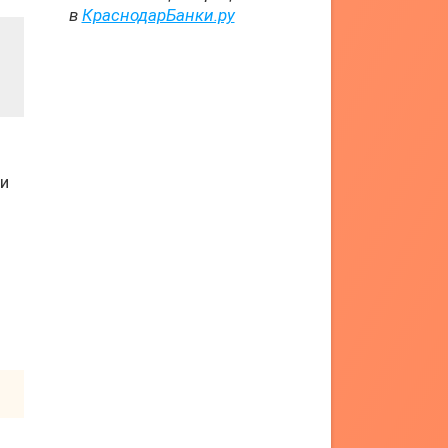
в
КраснодарБанки.ру
ли