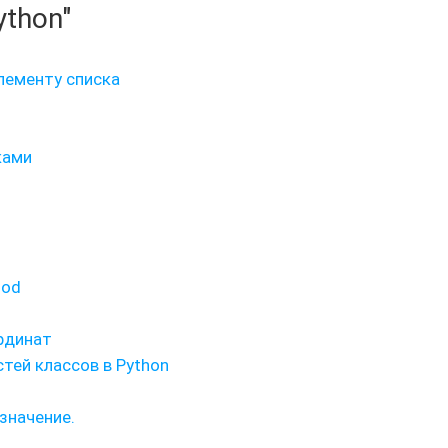
ython"
лементу списка
ками
hod
ординат
тей классов в Python
значение.