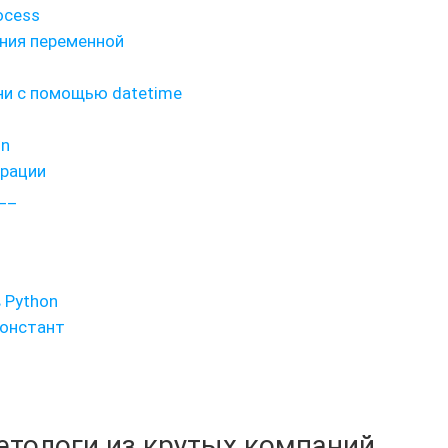
ocess
ния переменной
ни с помощью datetime
on
ерации
__
 Python
констант
кетологи из крутых компаний