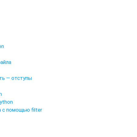
on
файла
сть — отступы
n
ython
 с помощью filter