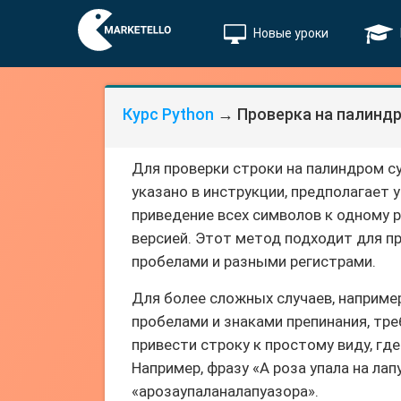
Новые уроки
Курс Python
→ Проверка на палинд
Для проверки строки на палиндром с
указано в инструкции, предполагает у
приведение всех символов к одному р
версией. Этот метод подходит для пр
пробелами и разными регистрами.
Для более сложных случаев, наприме
пробелами и знаками препинания, тр
привести строку к простому виду, гд
Например, фразу «А роза упала на ла
«арозаупаланалапуазора».