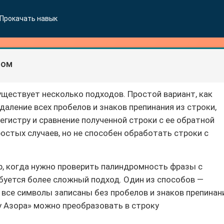
Прокачать навык
ром
уществует несколько подходов. Простой вариант, как
даление всех пробелов и знаков препинания из строки,
егистру и сравнение полученной строки с ее обратной
остых случаев, но не способен обработать строки с
р, когда нужно проверить палиндромность фразы с
ебуется более сложный подход. Один из способов —
е все символы записаны без пробелов и знаков препинан
пу Азора» можно преобразовать в строку