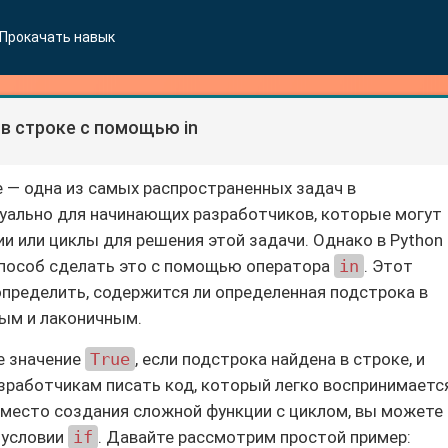
Прокачать навык
в строке с помощью in
е — одна из самых распространенных задач в
уально для начинающих разработчиков, которые могут
и или циклы для решения этой задачи. Однако в Python
способ сделать это с помощью оператора
in
. Этот
определить, содержится ли определенная подстрока в
мым и лаконичным.
е значение
True
, если подстрока найдена в строке, и
азработчикам писать код, который легко воспринимаетс
 вместо создания сложной функции с циклом, вы можете
 условии
if
. Давайте рассмотрим простой пример: