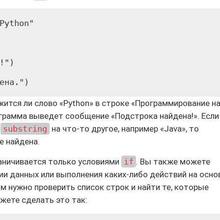
Python"

")

жится ли слово «Python» в строке «Программирование н
ограмма выведет сообщение «Подстрока найдена!». Если
й
substring
на что-то другое, например «Java», то
е найдена.
аничивается только условиями
if
. Вы также можете
ии данных или выполнения каких-либо действий на осно
ам нужно проверить список строк и найти те, которые
жете сделать это так: