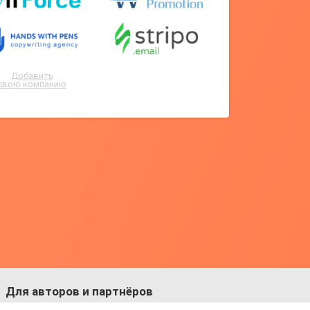
Добавить
свою компанию
Для авторов и партнёров
Facebook:
https://fb.com/dmitriy.komarovskiy