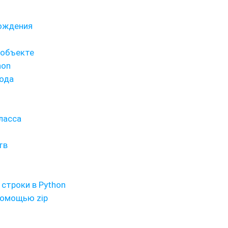
рождения
 объекте
hon
ода
ласса
тв
строки в Python
помощью zip