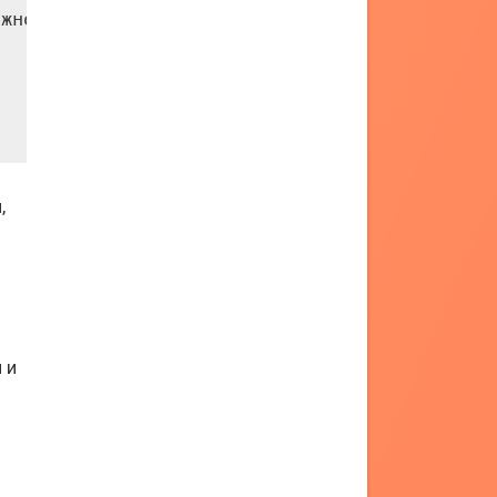
жно"]

,
 и