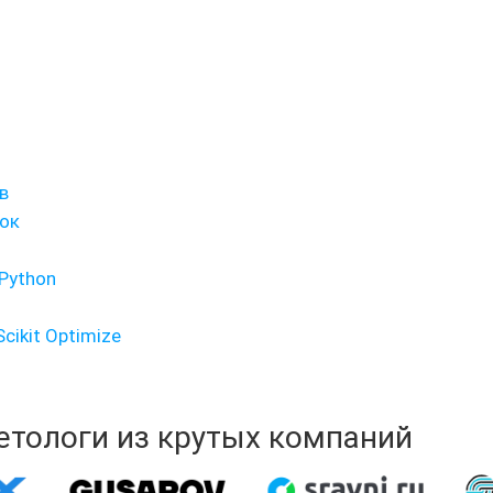
в
рок
Python
ikit Optimize
кетологи из крутых компаний