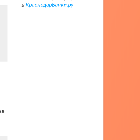
в
КраснодарБанки.ру
а
ве