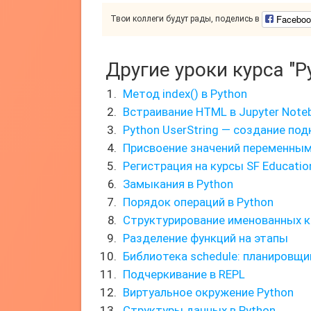
Faceboo
Твои коллеги будут рады, поделись в
Другие уроки курса "P
Метод index() в Python
Встраивание HTML в Jupyter Note
Python UserString — создание по
Присвоение значений переменным
Регистрация на курсы SF Educatio
Замыкания в Python
Порядок операций в Python
Структурирование именованных 
Разделение функций на этапы
Библиотека schedule: планировщи
Подчеркивание в REPL
Виртуальное окружение Python
Структуры данных в Python