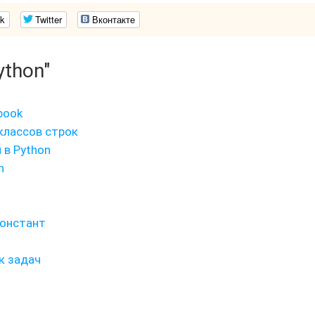
k
Twitter
Вконтакте
ython"
book
дклассов строк
 в Python
n
констант
к задач