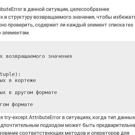
ibuteError в данной ситуации, целесообразнее
х и структуру возвращаемого значения, чтобы избежат
но проверить, содержит ли каждый элемент списка res
о элементам.
х возвращаемого значения

tuple):

ых в кортеже

ых в другом формате

try-except AttributeError в ситуациях, когда тип данных
редпочтительным подходом может быть предварительна
ьзование соответствующих методов и операторов для