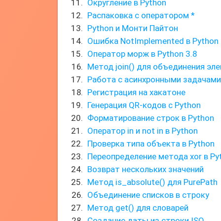
Округление в Python
Распаковка с оператором *
Python и Монти Пайтон
Ошибка NotImplemented в Python
Оператор морж в Python 3.8
Метод join() для объединения эл
Работа с асинхронными задачами
Регистрация на хакатоне
Генерация QR-кодов с Python
Форматирование строк в Python
Оператор in и not in в Python
Проверка типа объекта в Python
Переопределение метода xor в Py
Возврат нескольких значений
Метод is_absolute() для PurePath
Объединение списков в строку
Метод get() для словарей
Создание даты из строки ISO