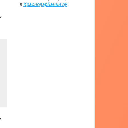
в
КраснодарБанки.ру
ь
я