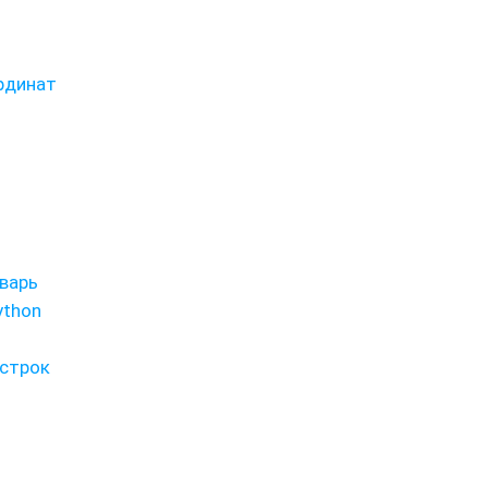
ординат
оварь
ython
 строк