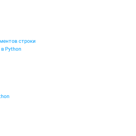
ементов строки
 в Python
thon