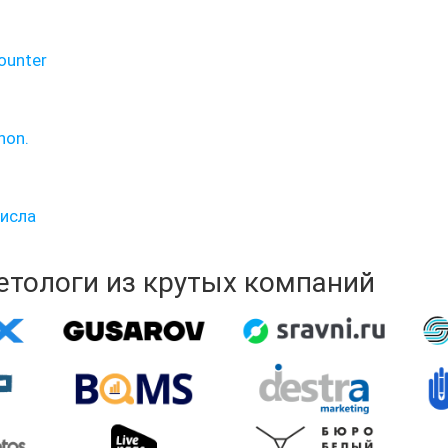
ounter
hon.
исла
кетологи из крутых компаний