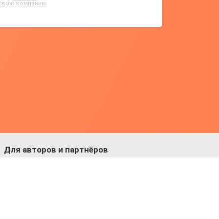
свою компанию
Для авторов и партнёров
Facebook:
https://fb.com/dmitriy.komarovskiy