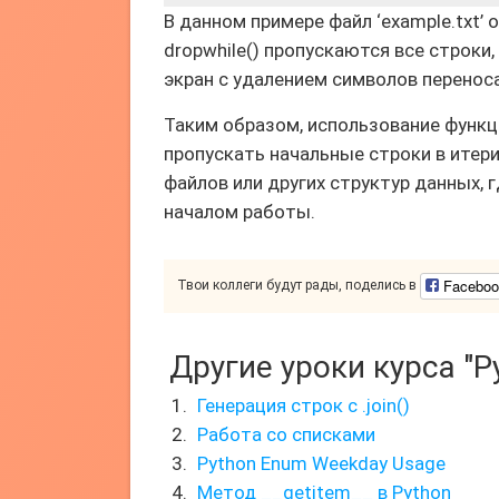
В данном примере файл ‘example.txt’
dropwhile() пропускаются все строки
экран с удалением символов переноса
Таким образом, использование функци
пропускать начальные строки в итер
файлов или других структур данных,
началом работы.
Faceboo
Твои коллеги будут рады, поделись в
Другие уроки курса "P
Генерация строк с .join()
Работа со списками
Python Enum Weekday Usage
Метод __getitem__ в Python