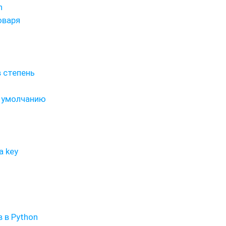
n
оваря
в степень
о умолчанию
 key
 в Python