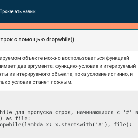
Прокачать навык
трок с помощью dropwhile()
ерируемом объекте можно воспользоваться функцией
ринимает два аргумента: функцию-условие и итерируемый
ты из итерируемого объекта, пока условие истинно, и
лько условие станет ложным.
hile для пропуска строк, начинающихся с '#' в
) as file:

opwhile(lambda x: x.startswith('#'), file):
