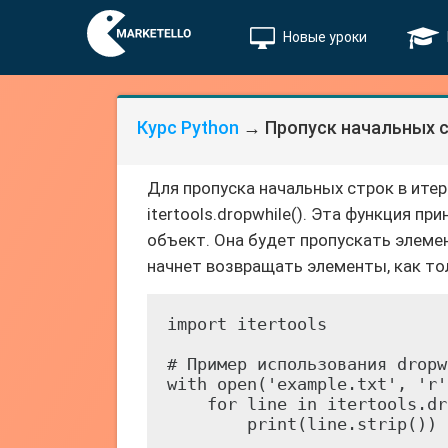
Новые уроки
Курс Python
→ Пропуск начальных с
Для пропуска начальных строк в ит
itertools.dropwhile(). Эта функция п
объект. Она будет пропускать элемен
начнет возвращать элементы, как то
import itertools

# Пример использования dropw
with open('example.txt', 'r'
    for line in itertools.dr
        print(line.strip())