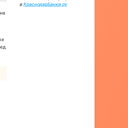
в
КраснодарБанки.ру
 на
ке
ред