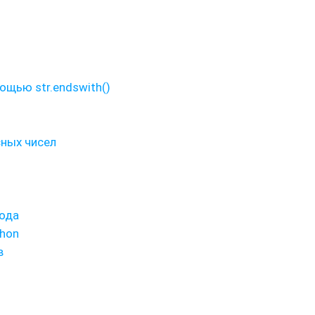
ощью str.endswith()
ных чисел
ода
thon
в