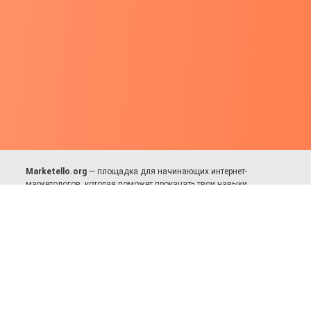
Marketello.org
— площадка для начинающих интернет-
маркетологов, которая поможет прокачать твои навыки.
Много практики, в меру теории. Уникальный подход к обучению.
Присоединяйся!
Для авторов и партнёров
Facebook:
https://fb.com/dmitriy.komarovskiy
© 2017-2025, Все права защищены.