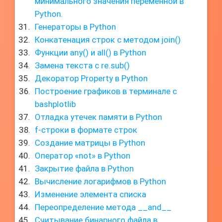
минимального значения переменной в
Python.
Генераторы в Python
Конкатенация строк с методом join()
Функции any() и all() в Python
Замена текста с re.sub()
Декоратор Property в Python
Построение графиков в терминале с
bashplotlib
Отладка утечек памяти в Python
f-строки в формате строк
Создание матрицы в Python
Оператор «not» в Python
Закрытие файла в Python
Вычисление логарифмов в Python
Изменение элемента списка
Переопределение метода __and__
Считывание бинарного файла в