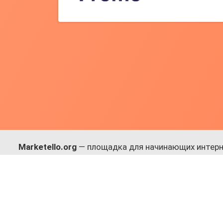
Marketello.org
— площадка для начинающих интерн
навыки.
Много практики, в меру теории. Уникальный подход
Присоединяйся!