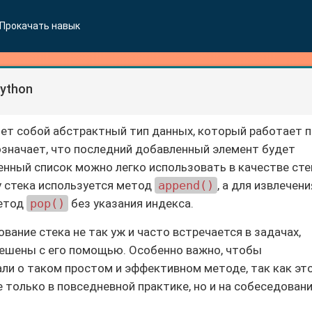
Прокачать навык
ython
ет собой абстрактный тип данных, который работает 
что означает, что последний добавленный элемент будет
енный список можно легко использовать в качестве сте
у стека используется метод
append()
, а для извлечени
метод
pop()
без указания индекса.
вание стека не так уж и часто встречается в задачах,
решены с его помощью. Особенно важно, чтобы
али о таком простом и эффективном методе, так как эт
только в повседневной практике, но и на собеседовани