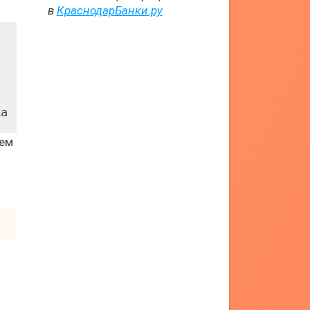
в
КраснодарБанки.ру
тем