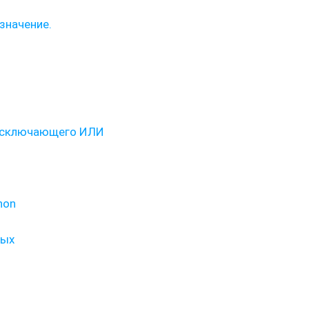
значение.
 исключающего ИЛИ
hon
ных