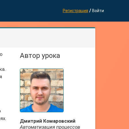
/
Регистрация
Войти
по
Автор урока
ка.
я
о
ях.
Дмитрий Комаровский
Автоматизация процессов