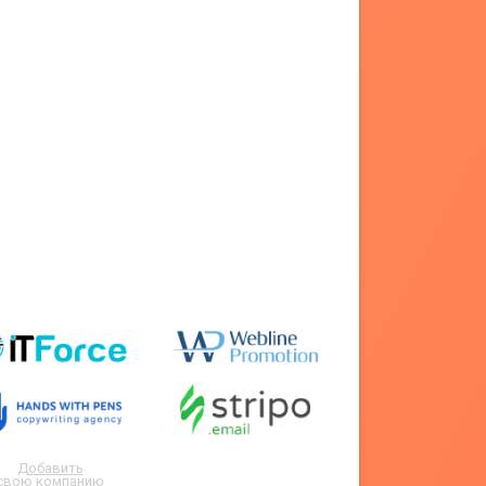
Добавить
свою компанию