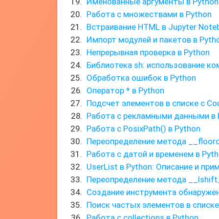
Именованные аргументы в Python
Работа с множествами в Python
Встраивание HTML в Jupyter Note
Импорт модулей и пакетов в Pyth
Непрерывная проверка в Python
Библиотека sh: использование ко
Обработка ошибок в Python
Оператор * в Python
Подсчет элементов в списке с Co
Работа с рекламными данными в 
Работа с PosixPath() в Python
Переопределение метода __floor
Работа с датой и временем в Pyt
UserList в Python: Описание и пр
Переопределение метода __lshift
Создание инструмента обнаружен
Поиск частых элементов в списке
Работа с collections в Python.