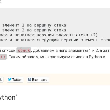
:
 элемент 1 на вершину стека

 элемент 2 на вершину стека

аем и печатаем верхний элемент стека (2)

й список
stack
, добавляем в него элементы 1 и 2, а за
p()
. Таким образом, мы используем список в Python в
.
k
Twitter
Вконтакте
ython"