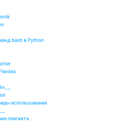
book
on
манд bash в Python
unter
Pandas
div__
hon
имеры использования
__
ия плагиата