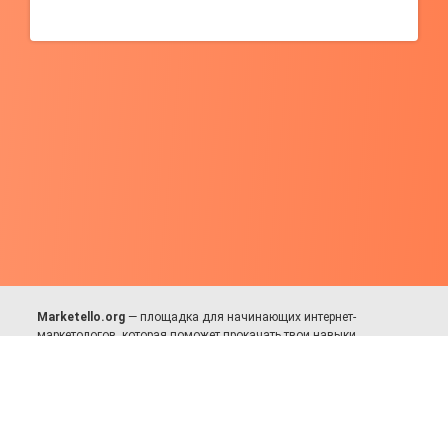
Marketello.org
— площадка для начинающих интернет-
маркетологов, которая поможет прокачать твои навыки.
Много практики, в меру теории. Уникальный подход к обучению.
Присоединяйся!
Для авторов и партнёров
Facebook:
https://fb.com/dmitriy.komarovskiy