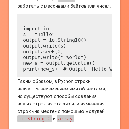
работать с массивами байтов или чисел.
import io

s = "Hello"

output = io.StringIO()

output.write(s)

output.seek(0)

output.write(" World")

new_s = output.getvalue()

Таким образом, в Python строки
являются неизменяемыми объектами,
но существуют способы создания
новых строк из старых или изменения
строк «на месте» с помощью модулей
io.StringIO
и
array
.