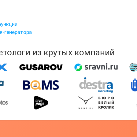
функции
я-генератора
кетологи из крутых компаний