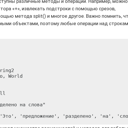
ступны различные методы и операции. Например, можно
ора «+», извлекать подстроки с помощью срезов,
ощью метода split() и многое другое. Важно помнить, ч
емыми объектами, поэтому любые операции над строка
ring2

o, World

l

делено на слова"
