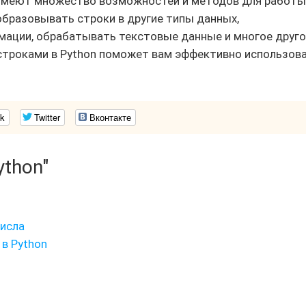
n имеют множество возможностей и методов для работы
бразовывать строки в другие типы данных,
мации, обрабатывать текстовые данные и многое друго
строками в Python поможет вам эффективно использов
k
Twitter
Вконтакте
ython"
исла
в Python