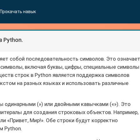
Прокачать навык
 Python.
ляет собой последовательность символов. Это означает
символы, включая буквы, цифры, специальные символы
еств строк в Python является поддержка символов
екстом на разных языках и использовать различные
ы одинарными (») или двойными кавычками («»). Это
литералы для создания строковых объектов. Например,
 или «Привет, Мир!». Обе строки будут корректно
м Python.