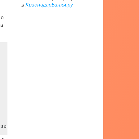
в
КраснодарБанки.ру
то
ми