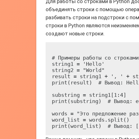
Для работы со строками в Python до
объединять строки с помощью операт
разбивать строки на подстроки с пом
строки в Python являются неизменя
создают новые строки.
# Примеры работы со строками

string1 = 'Hello'

string2 = "World"

result = string1 + ', ' + st
print(result)  # Вывод: Hell
substring = string1[1:4]

print(substring)  # Вывод: el
words = "Это предложение раз
word_list = words.split()
