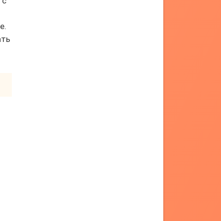
 с
е.
ать