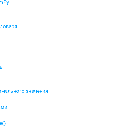
umPy
словаря
в
имального значения
ами
e()