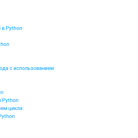
 в Python
thon
ода с использованием
on
 Python
ием цикла
Python