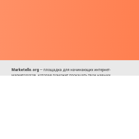
Marketello.org
— площадка для начинающих интернет-
маркетологов, которая поможет прокачать твои навыки.
Много практики, в меру теории. Уникальный подход к обучению.
Присоединяйся!
Для авторов и партнёров
Facebook:
https://fb.com/dmitriy.komarovskiy
© 2017-2025, Все права защищены.