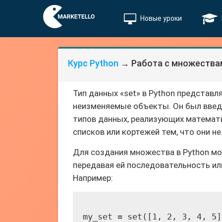
Новые уроки
Курс Python
→ Работа с множествам
Тип данных «set» в Python представ
неизменяемые объекты. Он был введен
типов данных, реализующих математ
списков или кортежей тем, что они н
Для создания множества в Python м
передавая ей последовательность ил
Например:
my_set = set([1, 2, 3, 4, 5])