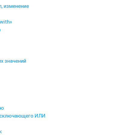
п, изменение
with»
а
х значений
ую
 исключающего ИЛИ
к