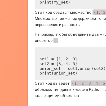
Этот код создаст множество
{1, 2
Множество также поддерживает опер
пересечение и разность.
Например, чтобы объединить два мн
оператор
|
:
set1 = {1, 2, 3}

set2 = {3, 4, 5}

union_set = set1.union(set2)

Этот код выведет
{1, 2, 3, 4, 5
образом, тип данных «set» в Python
коллекциями объектов.