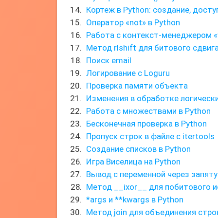
Кортеж в Python: создание, досту
Оператор «not» в Python
Работа с контекст-менеджером «
Метод rlshift для битового сдвиг
Поиск email
Логирование с Loguru
Проверка памяти объекта
Изменения в обработке логически
Работа с множествами в Python
Бесконечная проверка в Python
Пропуск строк в файле с itertools
Создание списков в Python
Игра Виселица на Python
Вывод с переменной через запят
Метод __ixor__ для побитового
*args и **kwargs в Python
Метод join для объединения стро