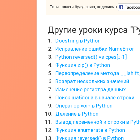
Faceboo
Твои коллеги будут рады, поделись в
Другие уроки курса "P
Docstring в Python
Исправление ошибки NameError
Python reversed() vs срез[::-1]
Функция zip() в Python
Переопределение метода __lshift
Возврат нескольких значений
Изменение регистра данных
Поиск шаблона в начале строки
Оператор «or» в Python
Деление в Python
Вывод переменной и строки в Pyt
Функция enumerate в Python
Функция reversed() в Python