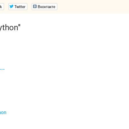
k
Twitter
Вконтакте
ython"
__
hon