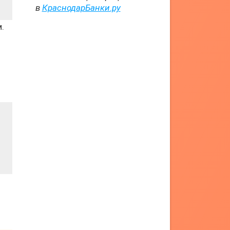
в
КраснодарБанки.ру
.