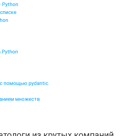
— Python
 списке
thon
 Python
 с помощью pydantic.
ванием множеств
кетологи из крутых компаний