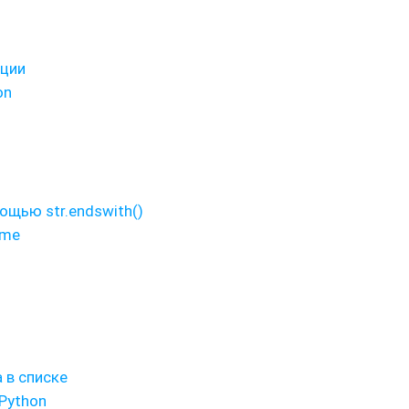
кции
on
ощью str.endswith()
ame
 в списке
Python