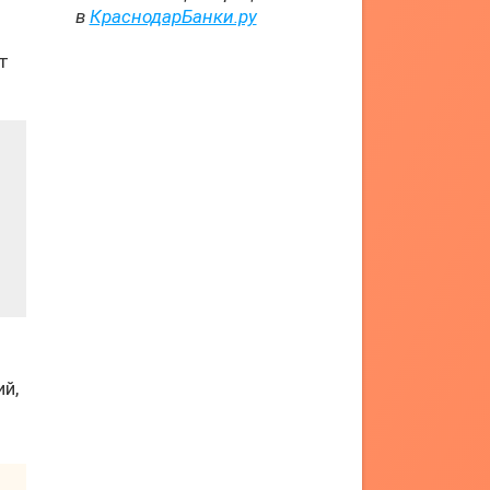
в
КраснодарБанки.ру
т
й,