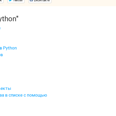
ython"
n
в Python
ов
ъекты
ва в списке с помощью