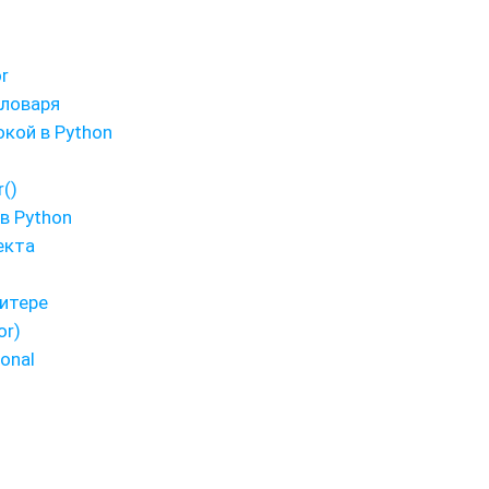
r
словаря
кой в Python
()
в Python
екта
итере
or)
onal