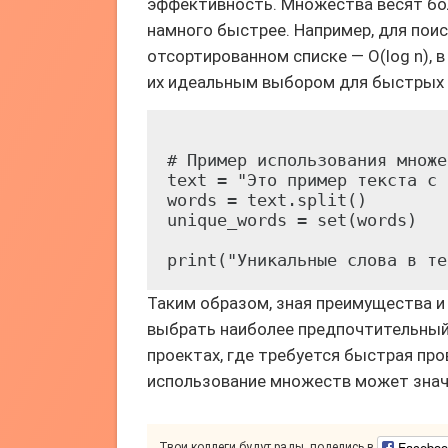
эффективность. Множества весят бол
намного быстрее. Например, для поиск
отсортированном списке — O(log n), в
их идеальным выбором для быстрых 
# Пример использования множе
text = "Это пример текста с 
words = text.split()

unique_words = set(words)

Таким образом, зная преимущества и
выбрать наиболее предпочтительный 
проектах, где требуется быстрая про
использование множеств может значи
Faceboo
Твои коллеги будут рады, поделись в