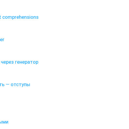
.
t comprehensions
er
 через генератор
сть — отступы
тыми