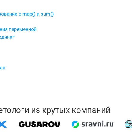
ование с map() и sum()
ния переменной
ординат
on
кетологи из крутых компаний