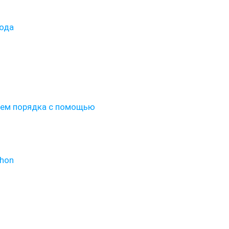
ода
ием порядка с помощью
thon