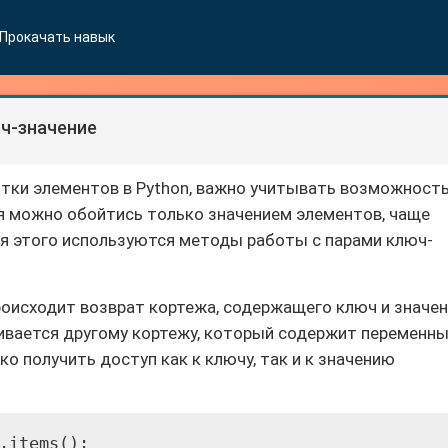
Прокачать навык
ч-значение
тки элементов в Python, важно учитывать возможност
я можно обойтись только значением элементов, чаще
ля этого используются методы работы с парами ключ-
происходит возврат кортежа, содержащего ключ и значе
ивается другому кортежу, который содержит переменн
гко получить доступ как к ключу, так и к значению
.items():
