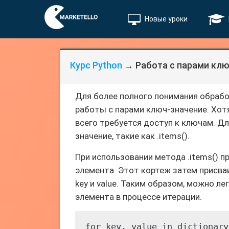
Новые уроки
Курс Python
→ Работа с парами клю
Для более полного понимания обрабо
работы с парами ключ-значение. Хот
всего требуется доступ к ключам. Д
значение, такие как .items().
При использовании метода .items() 
элемента. Этот кортеж затем присва
key и value. Таким образом, можно ле
элемента в процессе итерации.
for key, value in dictionary