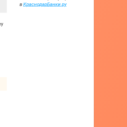
в
КраснодарБанки.ру
ey