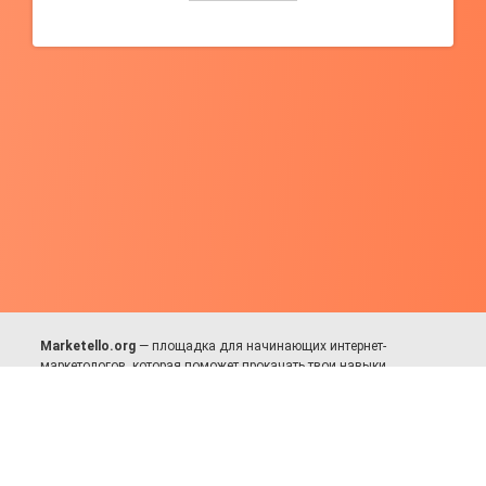
Marketello.org
— площадка для начинающих интернет-
маркетологов, которая поможет прокачать твои навыки.
Много практики, в меру теории. Уникальный подход к обучению.
Присоединяйся!
Для авторов и партнёров
Facebook:
https://fb.com/dmitriy.komarovskiy