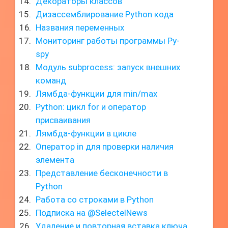
Декораторы классов
Дизассемблирование Python кода
Названия переменных
Мониторинг работы программы Py-
spy
Модуль subprocess: запуск внешних
команд
Лямбда-функции для min/max
Python: цикл for и оператор
присваивания
Лямбда-функции в цикле
Оператор in для проверки наличия
элемента
Представление бесконечности в
Python
Работа со строками в Python
Подписка на @SelectelNews
Удаление и повторная вставка ключа