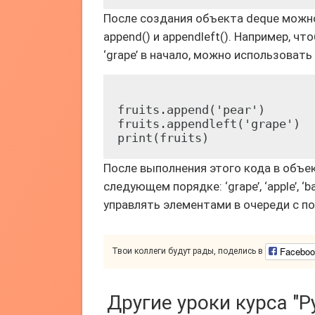
После создания объекта deque можн
append() и appendleft(). Например, ч
‘grape’ в начало, можно использоват
fruits.append('pear')

fruits.appendleft('grape')

После выполнения этого кода в объек
следующем порядке: ‘grape’, ‘apple’, ‘b
управлять элементами в очереди с п
Faceboo
Твои коллеги будут рады, поделись в
Другие уроки курса "P