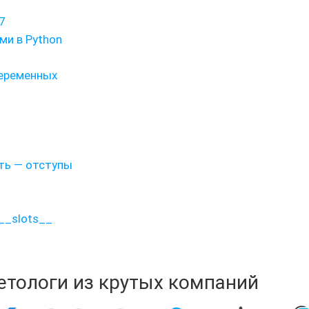
7
и в Python
переменных
сть — отступы
__slots__
кетологи из крутых компаний