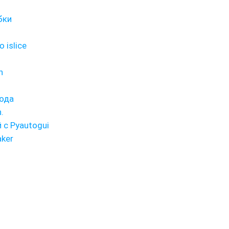
бки
islice
n
ода
.
с Pyautogui
ker