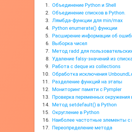
Объединение Python и Shell
Объединение списков в Python.
Лямбда-функции для min/max
Python enumerate() функции
Расширение информации об ошибк
Выборка чисел
Метод radd для пользовательских
Удаление falsy-значений из списка
Работа с deque из collections
Обработка исключения UnboundLo
Разделение функций на этапы
Мониторинг памяти с Pympler
Проверка переменных окружения 
Метод setdefault() в Python
Округление в Python
Наиболее частотные элементы с
Переопределение метода