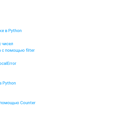
е в Python
 чисел
 с помощью filter
calError
в Python
 помощью Counter