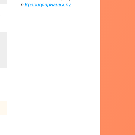
в
КраснодарБанки.ру
т