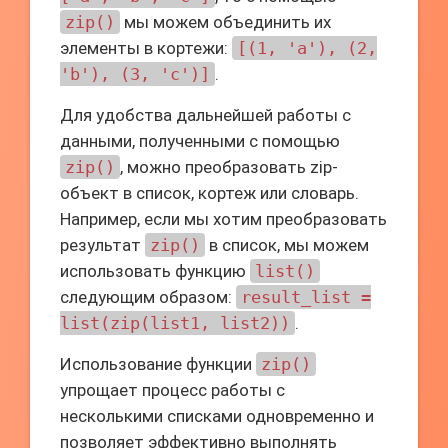
zip()
мы можем объединить их
элементы в кортежи:
[(1, 'a'), (2,
'b'), (3, 'c')]
.
Для удобства дальнейшей работы с
данными, полученными с помощью
zip()
, можно преобразовать zip-
объект в список, кортеж или словарь.
Например, если мы хотим преобразовать
результат
zip()
в список, мы можем
использовать функцию
list()
следующим образом:
result_list =
list(zip(list1, list2))
.
Использование функции
zip()
упрощает процесс работы с
несколькими списками одновременно и
позволяет эффективно выполнять