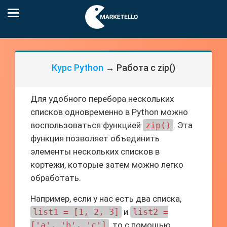
Курс Python
→ Работа с zip()
Для удобного перебора нескольких
списков одновременно в Python можно
воспользоваться функцией
zip()
. Эта
функция позволяет объединить
элементы нескольких списков в
кортежи, которые затем можно легко
обработать.
Например, если у нас есть два списка,
list1 = [1, 2, 3]
и
list2 =
['a', 'b', 'c']
, то с помощью