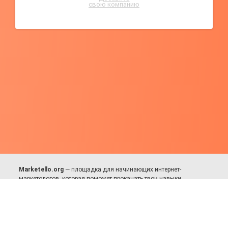
свою компанию
Marketello.org
— площадка для начинающих интернет-
маркетологов, которая поможет прокачать твои навыки.
Много практики, в меру теории. Уникальный подход к обучению.
Присоединяйся!
Для авторов и партнёров
Facebook:
https://fb.com/dmitriy.komarovskiy