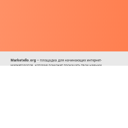
Marketello.org
— площадка для начинающих интернет-
маркетологов, которая поможет прокачать твои навыки.
Много практики, в меру теории. Уникальный подход к обучению.
Присоединяйся!
Для авторов и партнёров
Facebook:
https://fb.com/dmitriy.komarovskiy
© 2017-2025, Все права защищены.