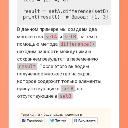
result = setA.difference(setB)

В данном примере мы создаем два
множества
setA
и
setB
, затем с
помощью метода
difference()
находим разность между ними и
сохраняем результат в переменную
result
. После этого выводим
полученное множество на экран,
которое содержит только элементы,
присутствующие в
setA
, но
отсутствующие в
setB
.
Твои коллеги будут рады, поделись в
Facebook
Twitter
Вконтакте