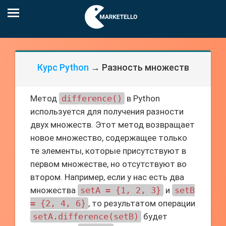
Курс Python
→ Разность множеств
Метод
difference()
в Python
используется для получения разности
двух множеств. Этот метод возвращает
новое множество, содержащее только
те элементы, которые присутствуют в
первом множестве, но отсутствуют во
втором. Например, если у нас есть два
множества
setA = {1, 2, 3}
и
setB
= {2, 4, 6}
, то результатом операции
setA.difference(setB)
будет