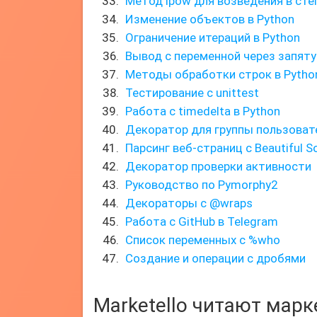
Метод ipow для возведения в сте
Изменение объектов в Python
Ограничение итераций в Python
Вывод с переменной через запят
Методы обработки строк в Pytho
Тестирование с unittest
Работа с timedelta в Python
Декоратор для группы пользовате
Парсинг веб-страниц с Beautiful S
Декоратор проверки активности
Руководство по Pymorphy2
Декораторы с @wraps
Работа с GitHub в Telegram
Список переменных с %who
Создание и операции с дробями
Marketello читают мар