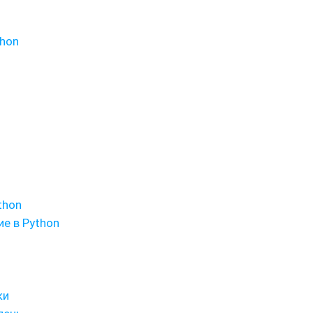
thon
thon
е в Python
ки