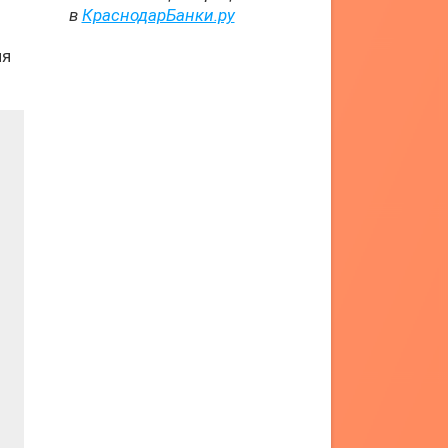
в
КраснодарБанки.ру
ля