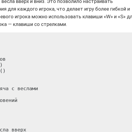
весла вверх и вниз. Это позволило настраивать
я для каждого игрока, что делает игру более гибкой и
 левого игрока можно использовать клавиши «W» и «S» д
рока — клавиши со стрелками.
в



)

яча с веслами

овений

сла вверх
