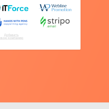
Добавить
свою компанию