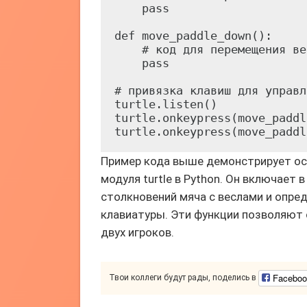
    pass

def move_paddle_down():

    # код для перемещения ве
    pass

# привязка клавиш для управл
turtle.listen()

turtle.onkeypress(move_paddl
Пример кода выше демонстрирует ос
модуля turtle в Python. Он включает
столкновений мяча с веслами и опре
клавиатуры. Эти функции позволяют
двух игроков.
Faceboo
Твои коллеги будут рады, поделись в