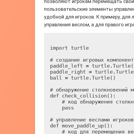
позволяют игрокам перемещать свои 
пользовательские элементы управлени
удобной для игроков. К примеру, для
управления веслом, а для правого иг
import turtle

# создание игровых компоненто
paddle_left = turtle.Turtle()
paddle_right = turtle.Turtle(
ball = turtle.Turtle()

# обнаружение столкновений м
def check_collision():

    # код обнаружения столкн
    pass

# управление веслами игроков

def move_paddle_up():

    # код для перемещения ве