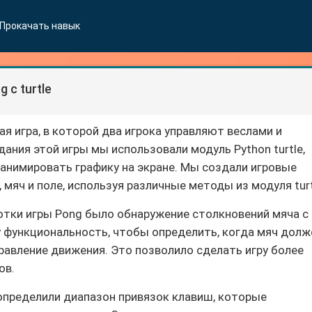
Прокачать навык
 с turtle
ая игра, в которой два игрока управляют веслами и
дания этой игры мы использовали модуль Python turtle,
 анимировать графику на экране. Мы создали игровые
 мяч и поле, используя различные методы из модуля turt
отки игры Pong было обнаружение столкновений мяча с
у функциональность, чтобы определить, когда мяч долж
равление движения. Это позволило сделать игру более
ов.
определили диапазон привязок клавиш, которые