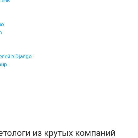
пень
ую
n
лей в Django
oup
кетологи из крутых компаний