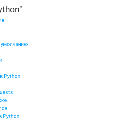
ython"
ие
о умолчанию
r
в Python
uests
ске
тов
в Python