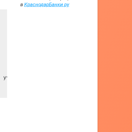
в
КраснодарБанки.ру
 участников');
