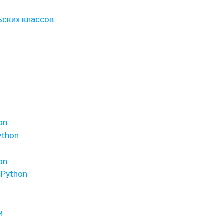
ьских классов
on
ython
on
 Python
и