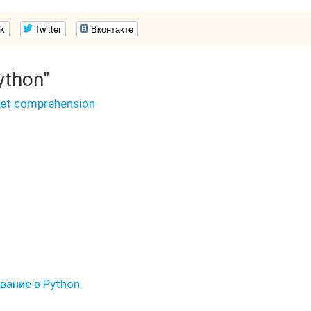
k
Twitter
Вконтакте
ython"
et comprehension
ание в Python