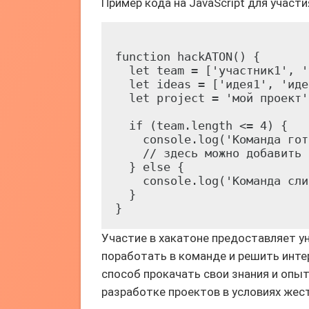
Пример кода на JavaScript для учас
function hackATON() {

  let team = ['участник1', '
  let ideas = ['идея1', 'иде
  let project = 'мой проект';
  if (team.length <= 4) {

    console.log('Команда гот
    // здесь можно добавить 
  } else {

    console.log('Команда сли
  }

Участие в хакатоне предоставляет у
поработать в команде и решить инте
способ прокачать свои знания и опыт
разработке проектов в условиях жес