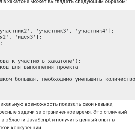
тия в хакатоне может выглядеть следующим образом:
участник2', 'участник3', 'участник4'];

я2', 'идея3'];



ова к участию в хакатоне');

код для выполнения проекта

шком большая, необходимо уменьшить количество
никальную возможность показать свои навыки,
ресные задачи за ограниченное время. Это отличный
 в области JavaScript и получить ценный опыт в
ткой конкуренции.