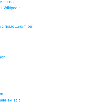
ементов
я Wikipedia
 с помощью filter
hon
ов
анием salt